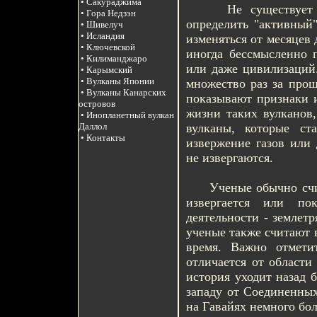
• Сакураджима
Не существует един
• Гора Недзэн
определить "активный
• Шивелуч
• Исландия
изменяться от месяцев 
• Ключевской
иногда бессмысленно 
• Килиманджаро
или даже цивилизаций.
• Карымский
• Вулканы Японии
множество раз за прош
• Вулканы Канарских
показывают признаки 
островов
жизни таких вулканов,
• Инопланетный вулкан
вулканы, которые ста
Даллол
• Контакты
извержение газов или 
не извергаются.
Ученые обычно счита
извергается или по
деятельности - землет
ученые также считают в
время. Важно отмети
отличается от области
история уходит назад б
западу от Соединенных
на Гавайях немного бол