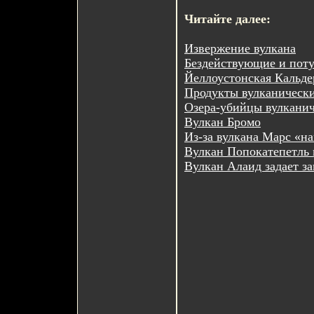
Читайте далее:
Извержение вулкана
Бездействующие и пот
Йеллоустонская Кальде
Продукты вулканическ
Озера-убийцы вулканич
Вулкан Бромо
Из-за вулкана Марс «н
Вулкан Попокатепетль 
Вулкан Алаид задает з