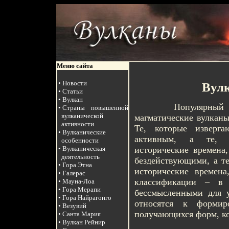
Меню сайта
• Новости
Вулк
• Статьи
• Вулкан
Популярный спос
• Страны повышенной
вулканической
магматические вулканы
активности
Те, которые изверга
• Вулканические
активным, а те, 
особенности
исторические времена,
• Вулканическая
деятельность
бездействующими, а те
• Гора Этна
исторические времен
• Галерас
классификации – в 
• Мауна-Лоа
• Гора Мерапи
бессмысленными для 
• Гора Найрагонго
относятся к формир
• Везувий
получающихся форм, к
• Санта Мария
• Вулкан Рейнир