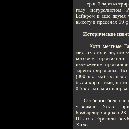
Первый зарегистриров
году натуралистом 
Бейкром и еще двумя 
высоту в пределах 50 ф
Исторические изве
Хотя местные Гавай
многих столетий, пись
которые произошли 
извержение произошл
зарегистрированы. Вс
(800 кв. км) флангов
были короткими, но инт
0.5 кв.км) лавы прорвал
Особенно большое изв
угрожали Хило, при
бомбардировщиков 23-
Штатов сбросили бомб
Хило.