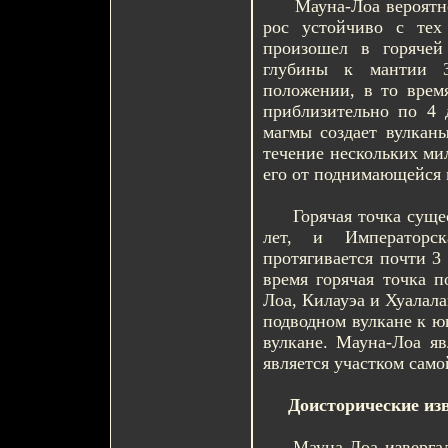
Мауна-Лоа вероятно на
рос устойчиво с тех
произошел в горячей
глубины к мантии З
положении, в то врем
приблизительно по 4 
магмы создает вулкан
течение нескольких ми
его от поднимающейся 
Горячая точка сущест
лет, и Императорск
протягивается почти 3 
время горячая точка п
Лоа, Килауэа и Хуалал
подводном вулкане к ю
вулкане. Мауна-Лоа яв
является участком сам
Доисторические из
Мауна-Лоа извергался