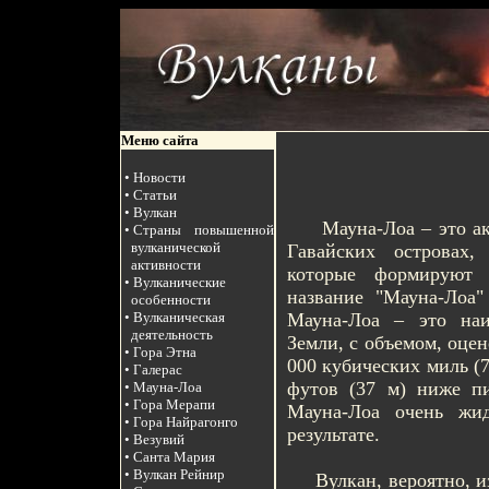
Меню сайта
• Новости
• Статьи
• Вулкан
Мауна-Лоа – это акт
• Страны повышенной
вулканической
Гавайских островах,
активности
которые формируют 
• Вулканические
название "Мауна-Лоа"
особенности
Мауна-Лоа – это на
• Вулканическая
деятельность
Земли, с объемом, оце
• Гора Этна
000 кубических миль (7
• Галерас
футов (37 м) ниже пи
• Мауна-Лоа
• Гора Мерапи
Мауна-Лоа очень жи
• Гора Найрагонго
результате.
• Везувий
• Санта Мария
• Вулкан Рейнир
Вулкан, вероятно, изве