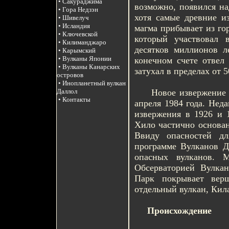
• Сакураджима
возможно, появился на
• Гора Недзэн
хотя самые древние и
• Шивелуч
• Исландия
магма прибывает из го
• Ключевской
который участвовал 
• Килиманджаро
десятков миллионов 
• Карымский
• Вулканы Японии
конечном счете отвел 
• Вулканы Канарских
затухал в пределах от 
островов
• Инопланетный вулкан
Новое извержение Мау
Даллол
• Контакты
апреля 1984 года. Нед
извержения в 1926 и 1
Хило частично основан
Ввиду опасностей дл
программе Вулканов Д
опасных вулканов. 
Обсерваторией Вулка
Парк покрывает вер
отдельный вулкан, Кила
Происхождение