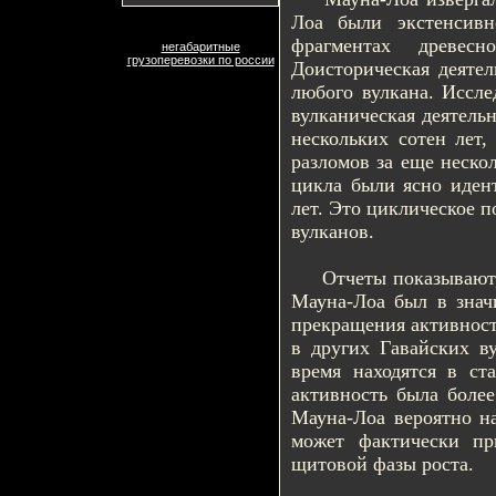
Лоа были экстенсивн
фрагментах древес
негабаритные
грузоперевозки по россии
Доисторическая деятел
любого вулкана. Иссле
вулканическая деятель
нескольких сотен лет,
разломов за еще нескол
цикла были ясно иден
лет. Это циклическое 
вулканов.
Отчеты показывают, ч
Мауна-Лоа был в знач
прекращения активност
в других Гавайских в
время находятся в ст
активность была более
Мауна-Лоа вероятно на
может фактически пр
щитовой фазы роста.