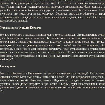
времени. В окружающую среду вылетел пепел. Его высота составила восемьсот метро
горы Гунунг, где были сконцентрированы некоторые деревеньки, все было засыпано с
цвета. Сельские жители были весьма удручены и озабочены этим обстоятельством. Они
и увидели, что пепел осел на с/х культурах. Серьезнее всего дело обстояло на тер
выращивали чай. Правда, спустя некоторое время прошел дождь, и весь пепел был смыт,
перестала быть таковой.
Путешествие к вулкану Керинчи
Все, кто пожелают, в периоды затишья могут залезть на вулкан. Это путешествие отним
дней. Люди идут по лесным зарослям. Это путешествие опасно тем, что земля может бы
местах вязкой. Трудно будет подниматься к кратеру не только после дождя, но и тогда, 
надо идти к нему в одиночку, желательно взять с собой местного проводника. Од
потеряться, а их поиск не даст никакого результата. Люди отправляются в путешествие
находится в шести-семи часах езды на авто от Паданга. Если не ставить цель – поко
Индонезии, можно уложиться в два дня и ночь. Как правило, в последнем случае люди
или Camp 2.5.
Для справки
Все, кто собираются в Индонезию, на месте уже знакомятся с легендой. Ее тут знаю
однажды остров Бали был местом жительства Богов. Он был оборудован «под себя»
открыть его для людей. Наверное, поэтому Индонезия и сегодня остается не самы
туристов, но все деньги потратят не зря: отдых и впрямь будет качественным и зап
достоинство отдыха – возможность совмещения пляжного и активного, исторических и
т.д.