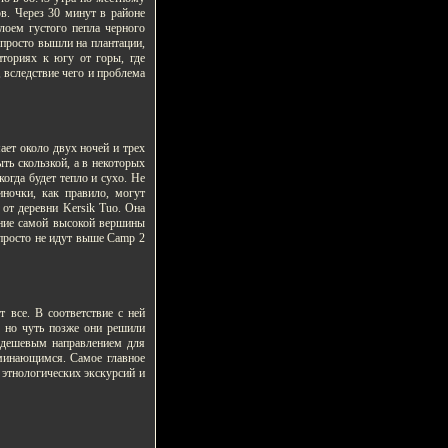
в. Через 30 минут в районе
лоем густого пепла черного
 просто вышли на плантации,
риториях к югу от горы, где
 вследствие чего и проблема
ает около двух ночей и трех
ть скользкой, а в некоторых
когда будет тепло и сухо. Не
иночки, как правило, могут
 от деревни Kersik Tuo. Она
рение самой высокой вершины
 просто не идут выше Camp 2
т все. В соответствие с ней
, но чуть позже они решили
м дешевым направлением для
оминающимся. Самое главное
 этнологических экскурсий и