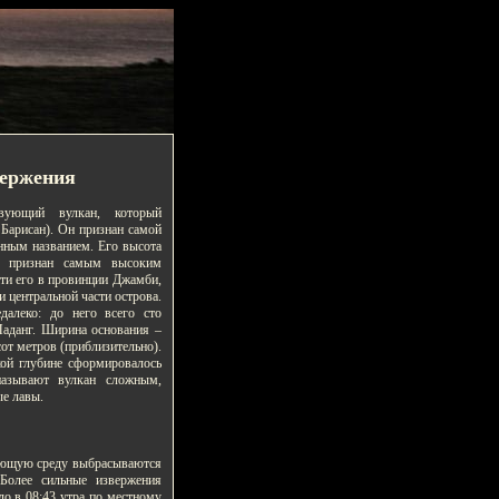
вержения
вующий вулкан, который
 Барисан). Он признан самой
нным названием. Его высота
Он признан самым высоким
ти его в провинции Джамби,
и центральной части острова.
далеко: до него всего сто
Паданг. Ширина основания –
сот метров (приблизительно).
кой глубине сформировалось
называют вулкан сложным,
ые лавы.
ужающую среду выбрасываются
Более сильные извержения
ло в 08:43 утра по местному