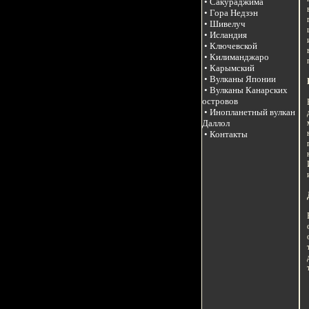
• Сакураджима
• Гора Недзэн
• Шивелуч
• Исландия
• Ключевской
• Килиманджаро
• Карымский
• Вулканы Японии
• Вулканы Канарских
островов
• Инопланетный вулкан
Даллол
• Контакты