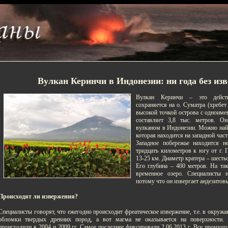
Вулкан Керинчи в Индонезии: ни года без из
Вулкан Керинчи – это дейст
сохраняется на о. Суматра (хребет
высокой точкой острова с одноиме
составляет 3,8 тыс. метров. 
вулканом в Индонезии. Можно най
которая находится на западной част
Западное побережье находится не
тридцать километров к югу от г. 
13-25 км. Диаметр кратера – шесть
Его глубина – 400 метров. На та
временное озеро. Специалисты 
потому что он извергает андезитов
Происходят ли извержения?
Специалисты говорят, что ежегодно происходит фреатическое извержение, т.е. в окр
обломки твердых древних пород, а вот магма не оказывается на поверхности. 
происходили в 2004 и 2009 гг. Самое последнее фиксировали 2.06.2013 г. Все произош