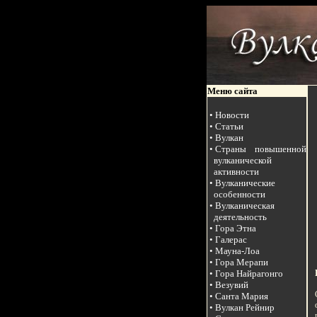
Меню сайта
• Новости
• Статьи
• Вулкан
• Страны повышенной
вулканической
активности
• Вулканические
особенности
• Вулканическая
деятельность
• Гора Этна
• Галерас
• Мауна-Лоа
• Гора Мерапи
• Гора Найрагонго
• Везувий
• Санта Мария
• Вулкан Рейнир